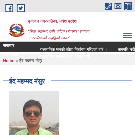
Skip to main content
बृन्दावन नगरपालिका, मधेश प्रदेश
"शिक्षा, स्वास्थ्य, कृषि, पर्यटन र रोजगार : बृन्दावन
नगरपालिकाको सम्बृद्धिको आधार"
समाचार
रासायनिक मलको कोटा निर्धारण गरिएको बारे ।
बागमति नदीको मा
ताजा खबर
रासायनिक मलको कोटा निर्धारण गरिएको बारे ।
You are here
Home
» ईद महम्मद मंसुर
ईद महम्मद मंसुर