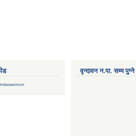
फीड
वृन्दावन न.पा. सम्म पुग्न
rindawanmun