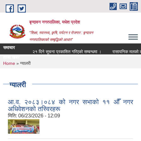
Skip to main content
बृन्दावन नगरपालिका, मधेश प्रदेश
"शिक्षा, स्वास्थ्य, कृषि, पर्यटन र रोजगार : बृन्दावन
नगरपालिकाको सम्बृद्धिको आधार"
समाचार
२१ दिने सूचना प्रकाशित गरिएको सम्बन्धमा ।
रासायनिक मलको कोटा निर
ताजा खबर
रासायनिक मल_
You are here
Home
» ग्यालरी
ग्यालरी
आ.व. २०८३।०८४ को नगर सभाको ११ औँ नगर
अधिवेशनको तस्विरहरू
मिति:
06/23/2026 - 12:09