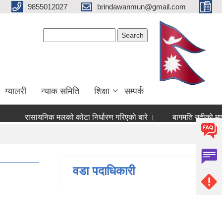
9855012027
brindawanmun@gmail.com
Search form
Search
ग्यालरी
न्याक समिति
शिक्षा
सम्पर्क
रासायनिक मलको कोटा निर्धारण गरिएको बारे ।
बागमति नदीको माछा ठ
वडा पदाधिकारी