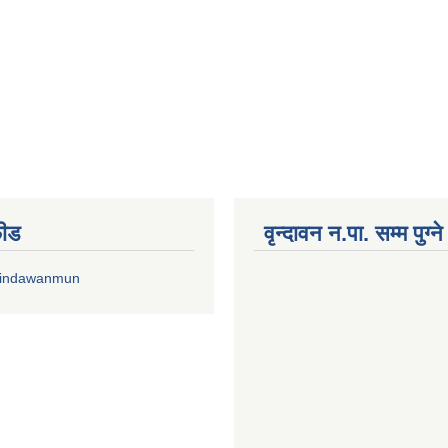
फीड
वृन्दावन न.पा. सम्म पुग्न
rindawanmun