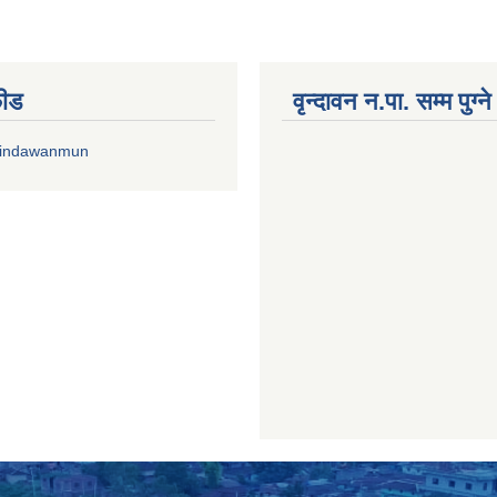
फीड
वृन्दावन न.पा. सम्म पुग्न
rindawanmun