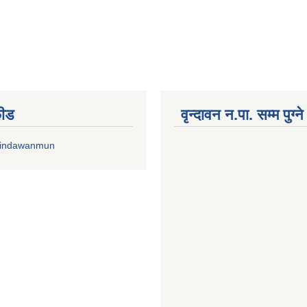
फीड
वृन्दावन न.पा. सम्म पुग्न
rindawanmun