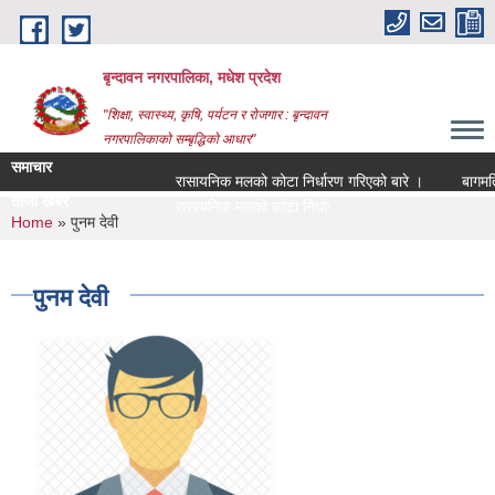
Skip to main content
बृन्दावन नगरपालिका, मधेश प्रदेश
"शिक्षा, स्वास्थ्य, कृषि, पर्यटन र रोजगार : बृन्दावन
नगरपालिकाको सम्बृद्धिको आधार"
समाचार
रासायनिक मलको कोटा निर्धारण गरिएको बारे ।
बागमति नदी
ताजा खबर
रासायनिक मलको कोटा निर्धारण गरिएको बारे ।
You are here
Home
» पुनम देवी
पुनम देवी