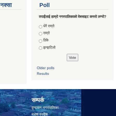
े नक्सा
Poll
तपाईंलाई हाम्रो नगरपालिकाको वेबसाइट कस्तो लग्यो?
Choices
धेरै राम्रो
राम्रो
ठिकै
झन्झटिलो
Older polls
Results
सम्पर्क
वृन्दावन नगरपालिका
मधेश प्रदेश