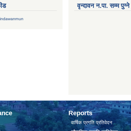
फीड
वृन्दावन न.पा. सम्म पुग्न
rindawanmun
ance
Reports
वार्षिक प्रगति प्रतिवेदन