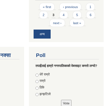
Pages
« first
‹ previous
1
2
3
4
5
6
next ›
last »
अन्य
े नक्सा
Poll
तपाईंलाई हाम्रो नगरपालिकाको वेबसाइट कस्तो लग्यो?
Choices
धेरै राम्रो
राम्रो
ठिकै
झन्झटिलो