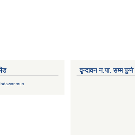
फीड
वृन्दावन न.पा. सम्म पुग्न
rindawanmun