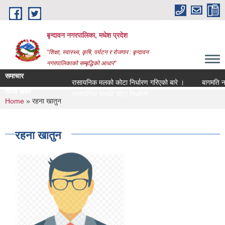
Skip to main content
बृन्दावन नगरपालिका, मधेश प्रदेश
"शिक्षा, स्वास्थ्य, कृषि, पर्यटन र रोजगार : बृन्दावन
नगरपालिकाको सम्बृद्धिको आधार"
समाचार
रासायनिक मलको कोटा निर्धारण गरिएको बारे ।
बागमति नदीको
ताजा खबर
|
You are here
Home
» रहना खातुन
रहना खातुन