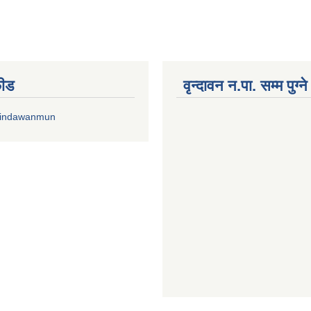
फीड
वृन्दावन न.पा. सम्म पुग्न
rindawanmun