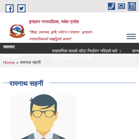
Skip to main content
बृन्दावन नगरपालिका, मधेश प्रदेश
"शिक्षा, स्वास्थ्य, कृषि, पर्यटन र रोजगार : बृन्दावन
नगरपालिकाको सम्बृद्धिको आधार"
समाचार
रासायनिक मलको कोटा निर्धारण गरिएको बारे ।
बागमति न
ताजा खबर
रासायनिक मलको कोटा निर्धारण गरिएको बारे ।
You are here
Home
» रामनाथ सहनी
रामनाथ सहनी