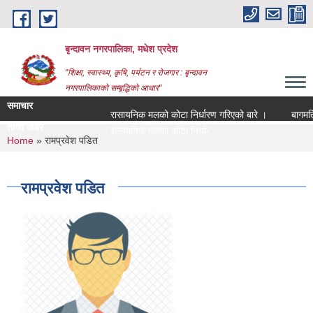
Skip to main content
बृन्दावन नगरपालिका, मधेश प्रदेश
"शिक्षा, स्वास्थ्य, कृषि, पर्यटन र रोजगार : बृन्दावन
नगरपालिकाको सम्बृद्धिको आधार"
समाचार
रासायनिक मलको कोटा निर्धारण गरिएको बारे ।
बागमति नदी
ताजा खबर
रासायनिक मलको कोटा निर्धारण गरिएको बारे ।
You are here
Home
» रामप्रवेश पडित
रामप्रवेश पडित