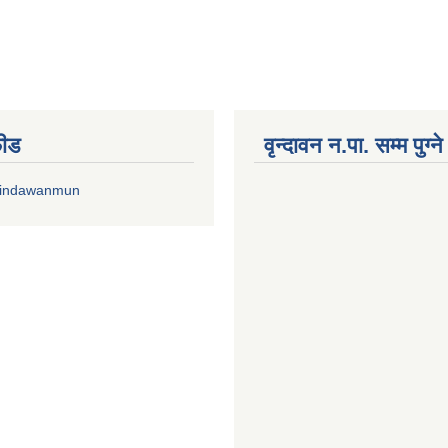
फीड
वृन्दावन न.पा. सम्म पुग्न
rindawanmun