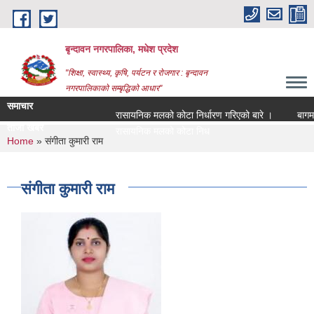
Skip to main content
बृन्दावन नगरपालिका, मधेश प्रदेश
"शिक्षा, स्वास्थ्य, कृषि, पर्यटन र रोजगार : बृन्दावन
नगरपालिकाको सम्बृद्धिको आधार"
समाचार
रासायनिक मलको कोटा निर्धारण गरिएको बारे ।
बागमति न
ताजा खबर
रासायनिक मलको कोटा निर्धारण गरिएको बारे ।
You are here
Home
» संगीता कुमारी राम
संगीता कुमारी राम