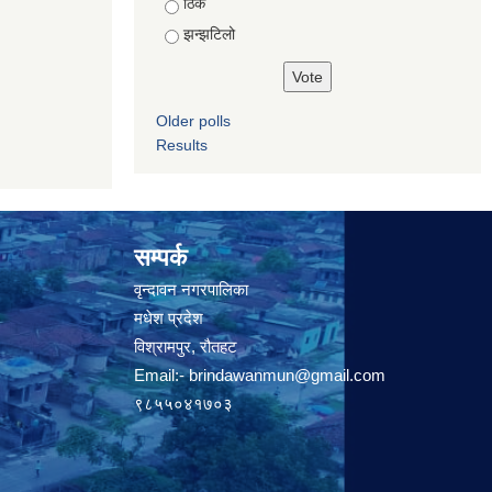
ठिकै
झन्झटिलो
Older polls
Results
सम्पर्क
वृन्दावन नगरपालिका
मधेश प्रदेश
विश्रामपुर, रौतहट
Email:-
brindawanmun@gmail.com
९८५५०४१७०३