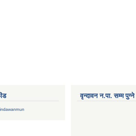
फीड
वृन्दावन न.पा. सम्म पुग्न
rindawanmun