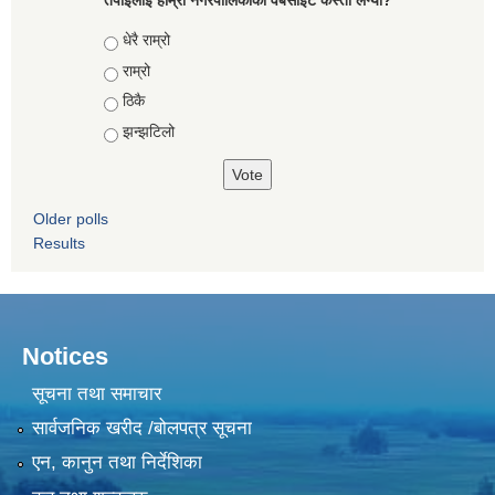
तपाईंलाई हाम्रो नगरपालिकाको वेबसाइट कस्तो लग्यो?
Choices
धेरै राम्रो
राम्रो
ठिकै
झन्झटिलो
Older polls
Results
Notices
सूचना तथा समाचार
सार्वजनिक खरीद /बोलपत्र सूचना
एन, कानुन तथा निर्देशिका