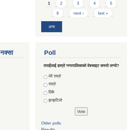
Pages
1
2
3
4
5
6
next ›
last »
अन्य
े नक्सा
Poll
तपाईंलाई हाम्रो नगरपालिकाको वेबसाइट कस्तो लग्यो?
Choices
धेरै राम्रो
राम्रो
ठिकै
झन्झटिलो
Older polls
Results