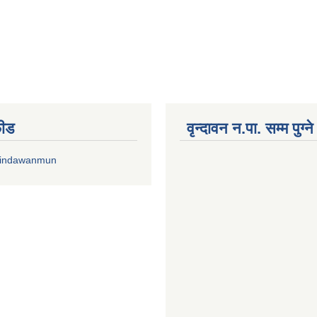
फीड
वृन्दावन न.पा. सम्म पुग्न
rindawanmun