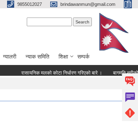
9855012027
brindawanmun@gmail.com
Search form
Search
ग्यालरी
न्याक समिति
शिक्षा
सम्पर्क
रासायनिक मलको कोटा निर्धारण गरिएको बारे ।
बागमति नदीको माछ