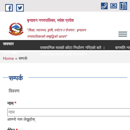
Skip to main content
बृन्दावन नगरपालिका, मधेश प्रदेश
"शिक्षा, स्वास्थ्य, कृषि, पर्यटन र रोजगार : बृन्दावन
नगरपालिकाको सम्बृद्धिको आधार"
समाचार
रासायनिक मलको कोटा निर्धारण गरिएको बारे ।
बागमति नदीको
ताजा खबर
रासायनिक मलको कोटा निर्धारण गरिएको बारे ।
You are here
Home
» सम्पर्क
सम्पर्क
विवरण
नाम
*
आफ्नो नाम लेख्नुहोस्