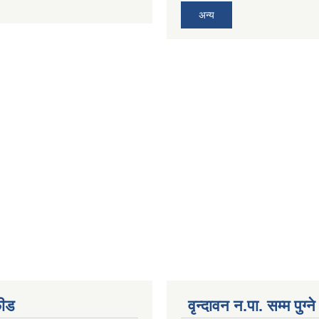
अन्य
फीड
वृन्दावन न.पा. सम्म पुग्न