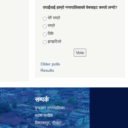
तपाईंलाई हाम्रो नगरपालिकाको वेबसाइट कस्तो लग्यो?
Choices
धेरै राम्रो
राम्रो
ठिकै
झन्झटिलो
Older polls
Results
सम्पर्क
वृन्दावन नगरपालिका
मधेश प्रदेश
विश्रामपुर, रौतहट