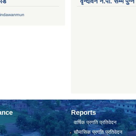
फीड
वृन्दावन न.पा. सम्म पुग्न
rindawanmun
ance
Reports
वार्षिक प्रगति प्रतिवेदन
ा
चौमासिक प्रगति प्रतिवेदन