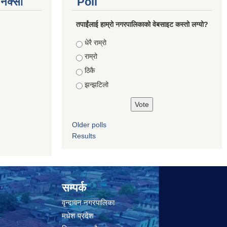
े नक्सा
Poll
तपाईंलाई हाम्रो नगरपालिकाको वेबसाइट कस्तो लग्यो?
Choices
धेरै राम्रो
राम्रो
ठिकै
झन्झटिलो
Older polls
Results
सम्पर्क
वृन्दावन नगरपालिका
मधेश प्रदेश