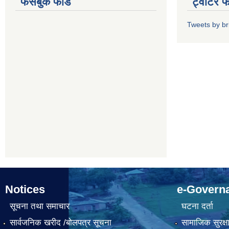
फेसबुक फीड
ट्वीटर 
Tweets by b
Notices
e-Govern
सूचना तथा समाचार
घटना दर्ता
सार्वजनिक खरीद /बोलपत्र सूचना
सामाजिक सुरक्ष