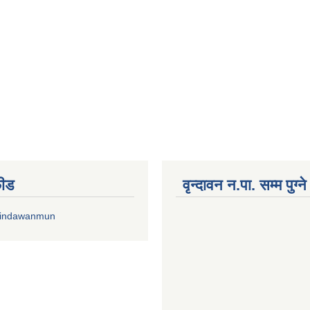
फीड
वृन्दावन न.पा. सम्म पुग्न
rindawanmun