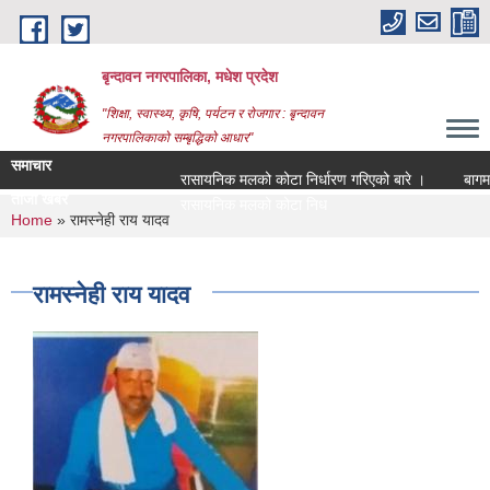
Skip to main content
बृन्दावन नगरपालिका, मधेश प्रदेश
"शिक्षा, स्वास्थ्य, कृषि, पर्यटन र रोजगार : बृन्दावन
नगरपालिकाको सम्बृद्धिको आधार"
समाचार
रासायनिक मलको कोटा निर्धारण गरिएको बारे ।
बागमति नद
ताजा खबर
रासायनिक मलको कोटा निर्धारण गरिएको बारे ।
You are here
Home
» रामस्नेही राय यादव
रामस्नेही राय यादव