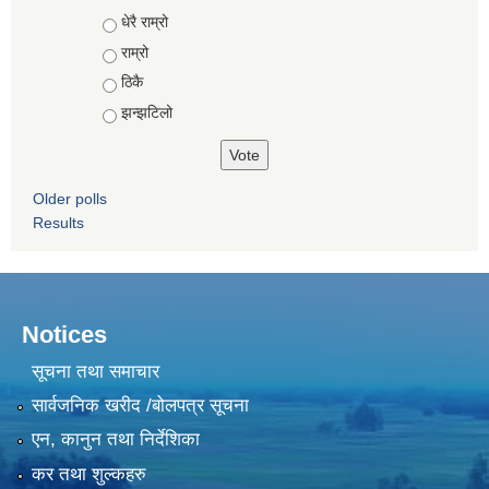
Choices
धेरै राम्रो
राम्रो
ठिकै
झन्झटिलो
Older polls
Results
Notices
सूचना तथा समाचार
सार्वजनिक खरीद /बोलपत्र सूचना
एन, कानुन तथा निर्देशिका
कर तथा शुल्कहरु