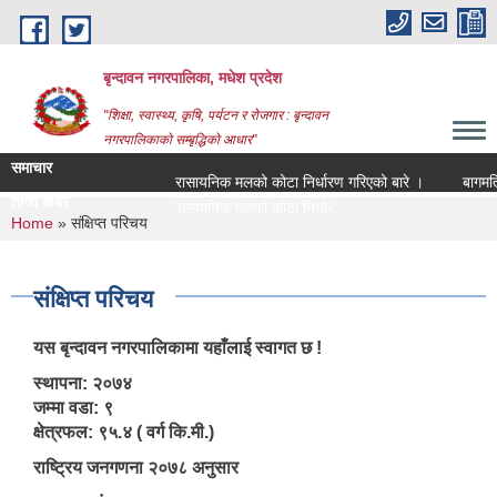
Skip to main content
बृन्दावन नगरपालिका, मधेश प्रदेश
"शिक्षा, स्वास्थ्य, कृषि, पर्यटन र रोजगार : बृन्दावन
नगरपालिकाको सम्बृद्धिको आधार"
समाचार
रासायनिक मलको कोटा निर्धारण गरिएको बारे ।
बागमति नदी
ताजा खबर
रासायनिक मलको कोटा निर्धारण गरिएको बारे ।
You are here
Home
» संक्षिप्त परिचय
संक्षिप्त परिचय
यस बृन्दावन नगरपालिकामा यहाँलाई स्वागत छ !
स्थापना: २०७४
जम्मा वडा: ९
क्षेत्रफल: ९५.४ ( वर्ग कि.मी.)
राष्ट्रिय जनगणना २०७८ अनुसार