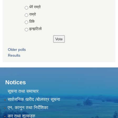
Choices
धेरै राम्रो
राम्रो
ठिकै
झन्झटिलो
Older polls
Results
Notices
सूचना तथा समाचार
सार्वजनिक खरीद /बोलपत्र सूचना
एन, कानुन तथा निर्देशिका
कर तथा शुल्कहरु