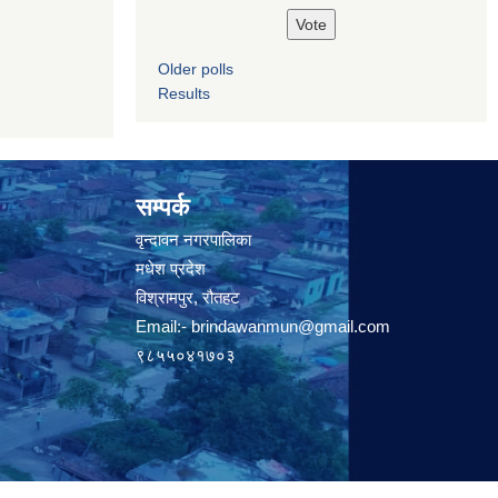
Older polls
Results
सम्पर्क
वृन्दावन नगरपालिका
मधेश प्रदेश
विश्रामपुर, रौतहट
Email:-
brindawanmun@gmail.com
९८५५०४१७०३