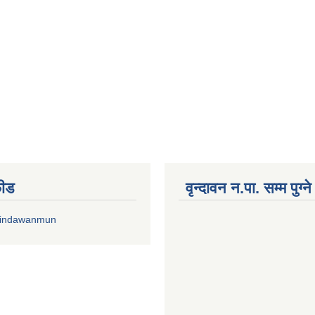
फीड
वृन्दावन न.पा. सम्म पुग्न
rindawanmun