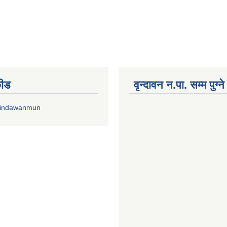
फीड
वृन्दावन न.पा. सम्म पुग्न
rindawanmun