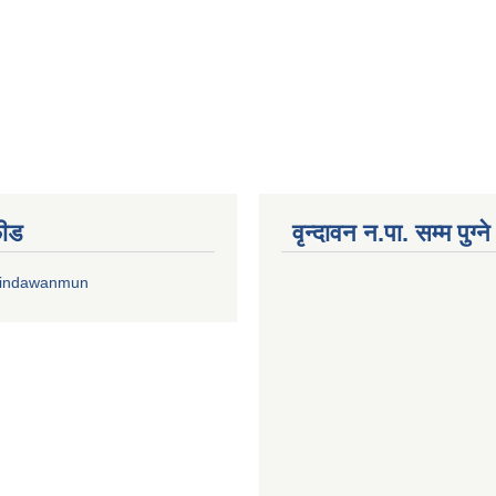
फीड
वृन्दावन न.पा. सम्म पुग्न
rindawanmun