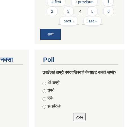
Pages
« first
‹ previous
1
2
3
4
5
6
next ›
last »
अन्य
े नक्सा
Poll
तपाईंलाई हाम्रो नगरपालिकाको वेबसाइट कस्तो लग्यो?
Choices
धेरै राम्रो
राम्रो
ठिकै
झन्झटिलो