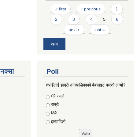
Pages
« first
‹ previous
1
2
3
4
5
6
next ›
last »
अन्य
े नक्सा
Poll
तपाईंलाई हाम्रो नगरपालिकाको वेबसाइट कस्तो लग्यो?
Choices
धेरै राम्रो
राम्रो
ठिकै
झन्झटिलो