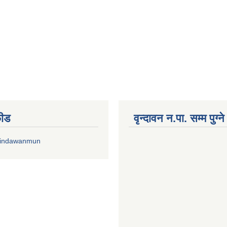
फीड
वृन्दावन न.पा. सम्म पुग्न
rindawanmun