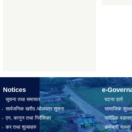
Notices
e-Govern
सूचना तथा समाचार
घटना दर्ता
सार्वजनिक खरीद /बोलपत्र सूचना
सामाजिक सुरक्ष
एन, कानुन तथा निर्देशिका
नागरिक वडापत्
कर तथा शुल्कहरु
कर्मचारी सरूव