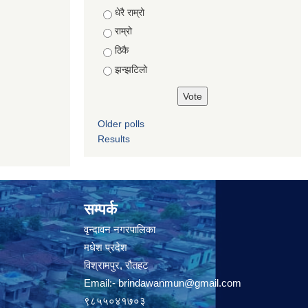
Choices
धेरै राम्रो
राम्रो
ठिकै
झन्झटिलो
Older polls
Results
सम्पर्क
वृन्दावन नगरपालिका
मधेश प्रदेश
विश्रामपुर, रौतहट
Email:-
brindawanmun@gmail.com
९८५५०४१७०३