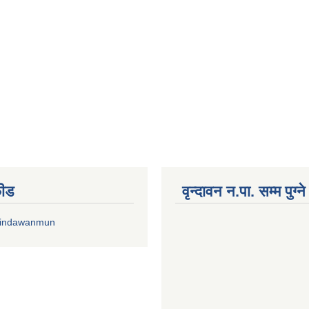
फीड
वृन्दावन न.पा. सम्म पुग्न
rindawanmun