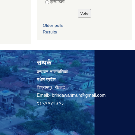
झन्झटिलो
Older polls
Results
सम्पर्क
वृन्दावन नगरपालिका
मधेश प्रदेश
विश्रामपुर, रौतहट
Email:-
brindawanmun@gmail.com
९८५५०४१७०३