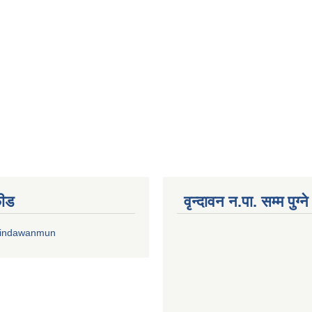
फीड
वृन्दावन न.पा. सम्म पुग्न
rindawanmun