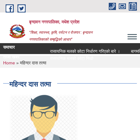
Skip to main content
बृन्दावन नगरपालिका, मधेश प्रदेश
"शिक्षा, स्वास्थ्य, कृषि, पर्यटन र रोजगार : बृन्दावन
नगरपालिकाको सम्बृद्धिको आधार"
समाचार
रासायनिक मलको कोटा निर्धारण गरिएको बारे ।
बागमति नद
ताजा खबर
रासायनिक मलको कोटा निर्धारण गरिएको बारे ।
You are here
Home
» महिन्दर दास तत्मा
महिन्दर दास तत्मा