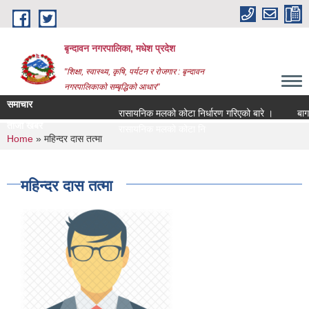
Skip to main content
बृन्दावन नगरपालिका, मधेश प्रदेश
"शिक्षा, स्वास्थ्य, कृषि, पर्यटन र रोजगार : बृन्दावन
नगरपालिकाको सम्बृद्धिको आधार"
समाचार
रासायनिक मलको कोटा निर्धारण गरिएको बारे ।
बागमति 
ताजा खबर
रासायनिक मलको कोटा निर्धारण गरिएको बारे ।
You are here
Home
» महिन्दर दास तत्मा
महिन्दर दास तत्मा